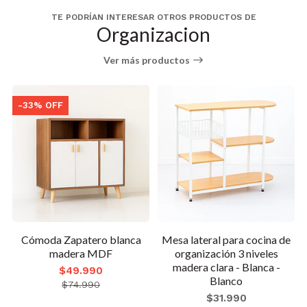
TE PODRÍAN INTERESAR OTROS PRODUCTOS DE
Organizacion
Ver más productos
ro blanca
Mesa lateral para cocina de
Banqueta con
MDF
organización 3 niveles
Almacenamiento O
madera clara - Blanca -
Tapizada - Ban
0
Blanco
$67.990
0
$31.990