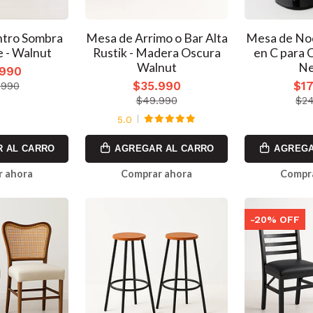
ntro Sombra
Mesa de Arrimo o Bar Alta
Mesa de Noc
e - Walnut
Rustik - Madera Oscura
en C para 
Walnut
Ne
.990
$35.990
$17
.990
$49.990
$24
5.0
 AL CARRO
AGREGAR AL CARRO
AGREGA
 ahora
Comprar ahora
Compr
-20% OFF