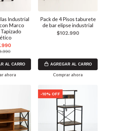
llas Industrial
Pack de 4 Pisos taburete
 con Marco
de bar elipse industrial
 Tapizado
$102.990
tético
.990
9.990
R AL CARRO
AGREGAR AL CARRO
ar ahora
Comprar ahora
-10% OFF