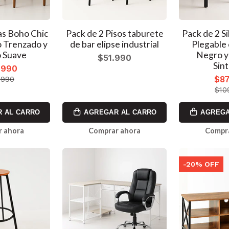
las Boho Chic
Pack de 2 Pisos taburete
Pack de 2 Si
o Trenzado y
de bar elipse industrial
Plegable
o Suave
Negro y
$51.990
Sin
.990
$87
.990
$10
 AL CARRO
AGREGAR AL CARRO
AGREGA
 ahora
Comprar ahora
Compr
-20% OFF