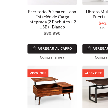
Escritorio Prisma en L con
Librero Mul
Estación de Carga
Puerta -
Integrada (2 Enchufes + 2
$43
USB) - Blanco
$53
$80.990
AGREGAR AL CARRO
AGREGAR
Comprar ahora
Comprar
-35% OFF
-45% OFF