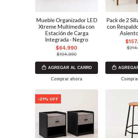
Mueble Organizador LED
Pack de 2 Sil
Xtreme Multimedia con
con Respald
Estación de Carga
Asient
Integrada - Negro
$157
$64.990
$214
$104.990
AGREGAR AL CARRO
AGREGAR
Comprar ahora
Comprar
-21% OFF