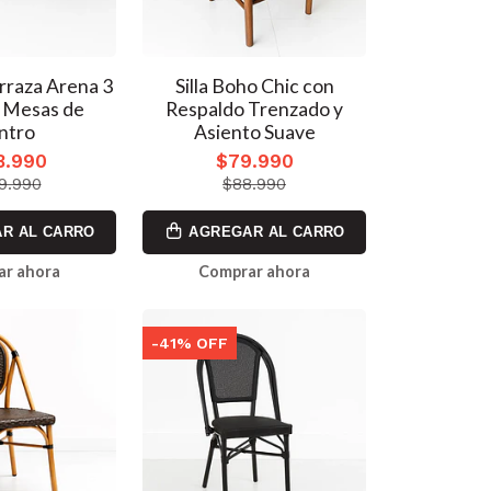
rraza Arena 3
Silla Boho Chic con
2 Mesas de
Respaldo Trenzado y
ntro
Asiento Suave
8.990
$79.990
9.990
$88.990
R AL CARRO
AGREGAR AL CARRO
ar ahora
Comprar ahora
-41% OFF