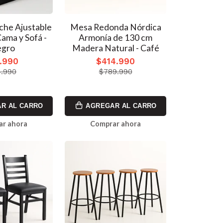
he Ajustable
Mesa Redonda Nórdica
Cama y Sofá -
Armonía de 130 cm
gro
Madera Natural - Café
.990
$414.990
.990
$789.990
R AL CARRO
AGREGAR AL CARRO
ar ahora
Comprar ahora