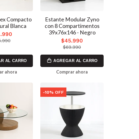
Flex Compacto
Estante Modular Zyno
ural Blanca
con 8 Compartimentos
39x76x146 - Negro
.990
$45.990
.990
$69.990
R AL CARRO
AGREGAR AL CARRO
ar ahora
Comprar ahora
-10% OFF