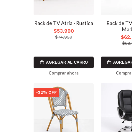
Rack de TV Atria - Rustica
Rack de TV
Mad
$53.990
$62
$74.990
$69
AGREGAR AL CARRO
AGREGAR
Comprar ahora
Comprar
-32% OFF