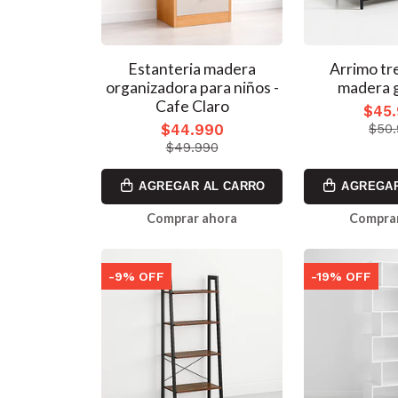
Estanteria madera
Arrimo tre
organizadora para niños -
madera 
Cafe Claro
$45
$44.990
$50
$49.990
AGREGAR AL CARRO
AGREGAR
Comprar ahora
Comprar
-9% OFF
-19% OFF