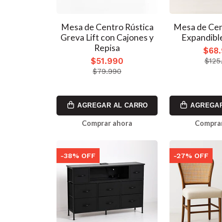
Mesa de Centro Rústica
Mesa de Ce
Greva Lift con Cajones y
Expandibl
Repisa
$68
$51.990
$125
$79.990
AGREGAR AL CARRO
AGREGAR
Comprar ahora
Comprar
-38% OFF
-27% OFF