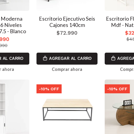
a Moderna
Escritorio Ejecutivo Seis
Escritorio 
 6 Niveles
Cajones 140cm
Mdf - Nat
.5 - Blanco
$72.990
$32
.990
$45
.990
 AL CARRO
AGREGAR AL CARRO
AGREGA
 ahora
Comprar ahora
Compr
-10% OFF
-10% OFF