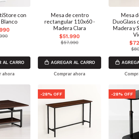
tiStore con
Mesa de centro
Mesa d
 Blanco
rectangular 110x60 -
DuoGlass c
Madera Clara
Madera y S
.990
Vi
$51.990
.990
$72
$57.990
$80
 AL CARRO
AGREGAR AL CARRO
AGREGA
 ahora
Comprar ahora
Compr
-28% OFF
-28% OFF