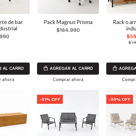
ete de bar
Pack Magnus Prisma
Rack o ar
dustrial
indu
$164.990
.990
$59
$74
 AL CARRO
AGREGAR AL CARRO
AGREGA
 ahora
Comprar ahora
Compr
-51% OFF
-50% OFF