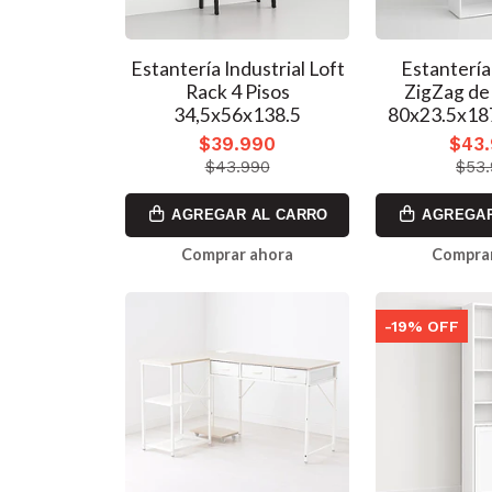
Estantería Industrial Loft
Estanterí
Rack 4 Pisos
ZigZag de
34,5x56x138.5
80x23.5x187
$39.990
$43
$43.990
$53
AGREGAR AL CARRO
AGREGAR
Comprar ahora
Comprar
-19% OFF