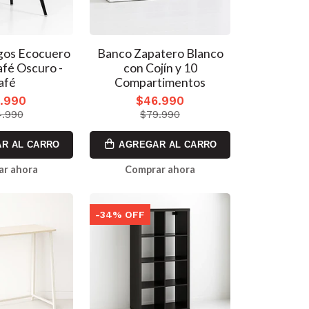
gos Ecocuero
Banco Zapatero Blanco
fé Oscuro -
con Cojín y 10
afé
Compartimentos
.990
$46.990
.990
$79.990
R AL CARRO
AGREGAR AL CARRO
ar ahora
Comprar ahora
-34% OFF