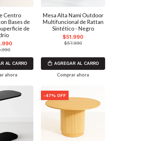
e Centro
Mesa Alta Nami Outdoor
on Bases de
Multifuncional de Rattan
uperficie de
Sintético - Negro
drio
$51.990
.990
$57.990
.990
R AL CARRO
AGREGAR AL CARRO
ar ahora
Comprar ahora
-47% OFF