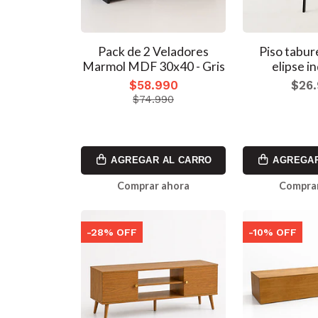
Pack de 2 Veladores
Piso tabur
Marmol MDF 30x40 - Gris
elipse in
$58.990
$26
$74.990
AGREGAR AL CARRO
AGREGAR
Comprar ahora
Comprar
-28% OFF
-10% OFF