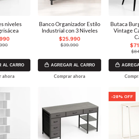
s niveles
Banco Organizador Estilo
Butaca Bur
grisácea
Industrial con 3 Niveles
Vintage Ca
C
.990
$25.990
$71
.990
$39.990
$84
 AL CARRO
AGREGAR AL CARRO
AGREGA
 ahora
Comprar ahora
Compr
-28% OFF