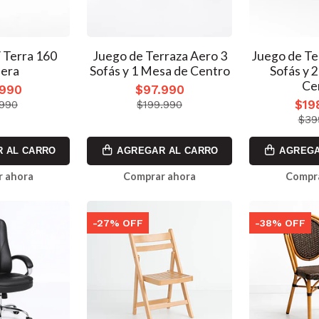
 Terra 160
Juego de Terraza Aero 3
Juego de Te
era
Sofás y 1 Mesa de Centro
Sofás y 
Ce
.990
$97.990
$19
.990
$199.990
$39
 AL CARRO
AGREGAR AL CARRO
AGREGA
 ahora
Comprar ahora
Compr
-27% OFF
-38% OFF