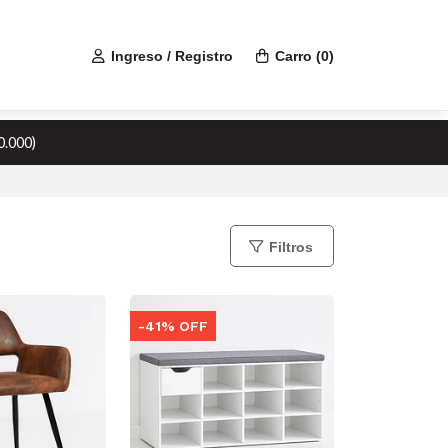
Ingreso / Registro
Carro
(
0
)
0.000)
Filtros
-41% OFF