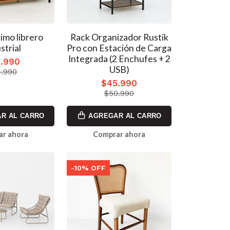
rimo librero
Rack Organizador Rustik
strial
Pro con Estación de Carga
Integrada (2 Enchufes + 2
.990
USB)
.990
$45.990
$50.990
R AL CARRO
AGREGAR AL CARRO
ar ahora
Comprar ahora
-10% OFF