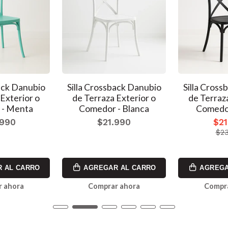
back Danubio
Silla Crossback Danubio
Silla Cross
Exterior o
de Terraza Exterior o
de Terraz
 - Menta
Comedor - Blanca
Comedor
.990
$21.990
$21
$23
 AL CARRO
AGREGAR AL CARRO
AGREGA
 ahora
Comprar ahora
Compr