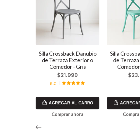
e Comedor o
Silla Crossback Danubio
Silla Cross
ior - Negra
de Terraza Exterior o
de Terraza 
Comedor - Gris
Comedor
990
$21.990
$23
990
5.0
AL CARRO
AGREGAR AL CARRO
AGREGAR
ahora
Comprar ahora
Comprar