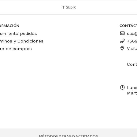
SUBIR
ORMACIÓN
CONTÁC
uimiento pedidos
sac@
minos y Condiciones
+569
Visí
ro de compras
Cont
Lune
Mart
MÉTODOS DE PAGO ACEPTADOS