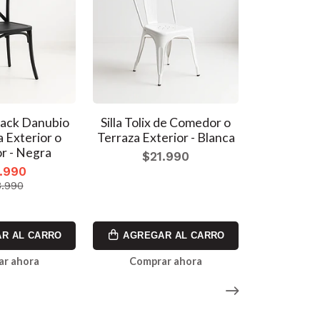
back Danubio
Silla Tolix de Comedor o
Silla Toli
a Exterior o
Terraza Exterior - Blanca
Terraza 
 - Negra
asiento
$21.990
Oscura Wa
.990
$2
.990
5.0
R AL CARRO
AGREGAR AL CARRO
AGREG
ar ahora
Comprar ahora
Comp