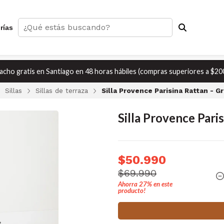
rías
cho gratis en Santiago en 48 horas hábiles (compras superiores a $20
Sillas
Sillas de terraza
Silla Provence Parisina Rattan - Gr
Silla Provence Paris
$50.990
$69.990
Ahorra
27%
en este
producto!