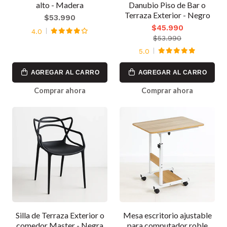
alto - Madera
Danubio Piso de Bar o
Terraza Exterior - Negro
$53.990
$45.990
4.0
$53.990
5.0
AGREGAR AL CARRO
AGREGAR AL CARRO
Comprar ahora
Comprar ahora
Silla de Terraza Exterior o
Mesa escritorio ajustable
comedor Master - Negra
para computador roble