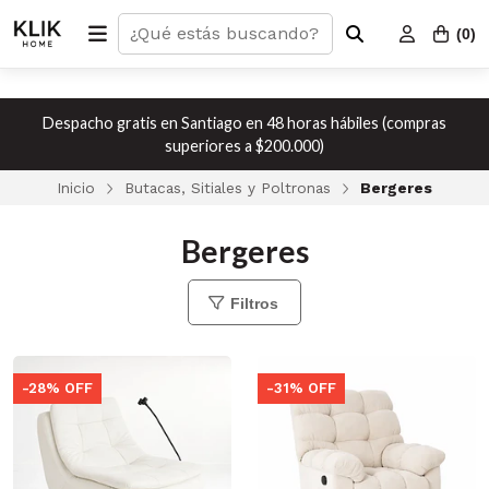
(
0
)
Despacho gratis en Santiago en 48 horas hábiles (compras
superiores a $200.000)
Inicio
Butacas, Sitiales y Poltronas
Bergeres
Bergeres
Filtros
-28% OFF
-31% OFF