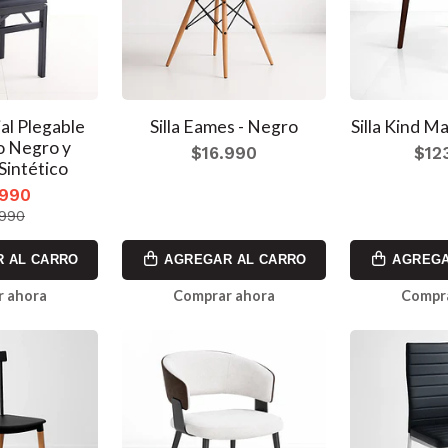
ial Plegable
Silla Eames - Negro
Silla Kind M
o Negro y
$16.990
$12
Sintético
.990
.990
 AL CARRO
AGREGAR AL CARRO
AGREGA
 ahora
Comprar ahora
Compr