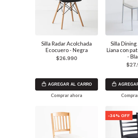
Silla Radar Acolchada
Silla Dinin
Ecocuero - Negra
Liana con pa
- Bl
$26.990
$27
AGREGAR AL CARRO
AGREGAR
Comprar ahora
Comprar
-34% OFF