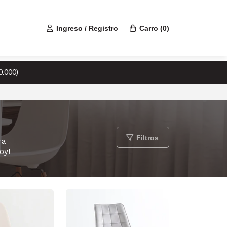
Ingreso / Registro
Carro
(
0
)
0.000)
Filtros
ra
oy!