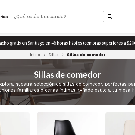
rías
cho gratis en Santiago en 48 horas hábiles (compras superiores a $20
Inicio
Sillas
Sillas de comedor
Sillas de comedor
xplora nuestra selección de sillas de comedor, perfectas pa
uniones familiares o cenas íntimas. ¡Añade estilo a tu mesa h