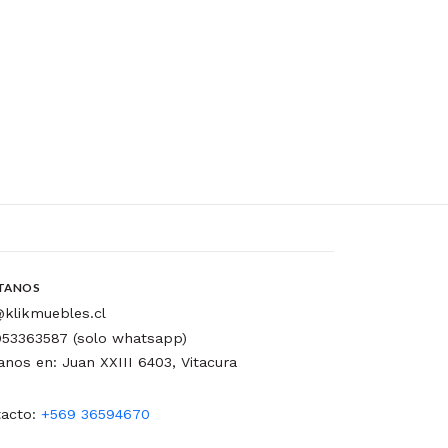
TANOS
klikmuebles.cl
53363587 (solo whatsapp)
tanos en: Juan XXIII 6403, Vitacura
acto:
+569 36594670