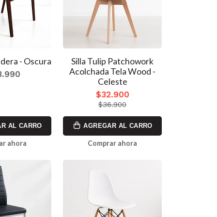
adera - Oscura
Silla Tulip Patchowork
Acolchada Tela Wood -
3.990
Celeste
$32.900
$36.900
R AL CARRO
AGREGAR AL CARRO
ar ahora
Comprar ahora