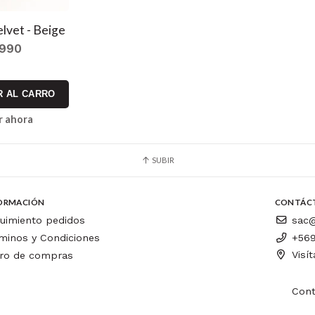
elvet - Beige
.990
 AL CARRO
 ahora
SUBIR
ORMACIÓN
CONTÁC
uimiento pedidos
sac@
minos y Condiciones
+569
Visí
ro de compras
Cont