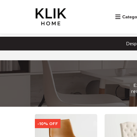
Catego
Despa
E
re
-10% OFF