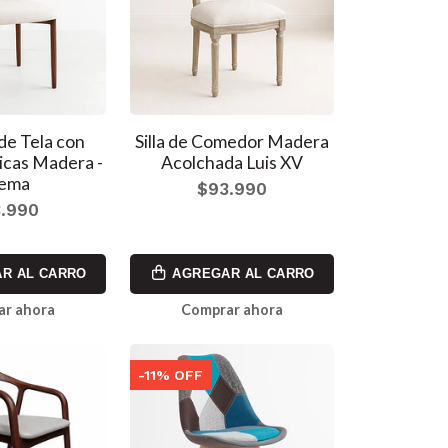
 de Tela con
Silla de Comedor Madera
icas Madera -
Acolchada Luis XV
ema
$93.990
.990
R AL CARRO
AGREGAR AL CARRO
ar ahora
Comprar ahora
-11% OFF