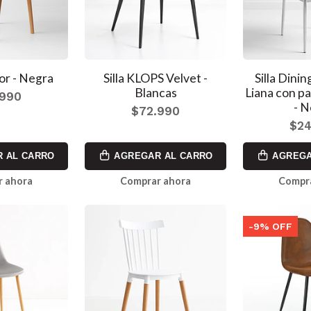
or - Negra
Silla KLOPS Velvet -
Silla Dini
Blancas
Liana con p
.990
- N
$72.990
$24
 AL CARRO
AGREGAR AL CARRO
AGREGA
 ahora
Comprar ahora
Compr
-9% OFF