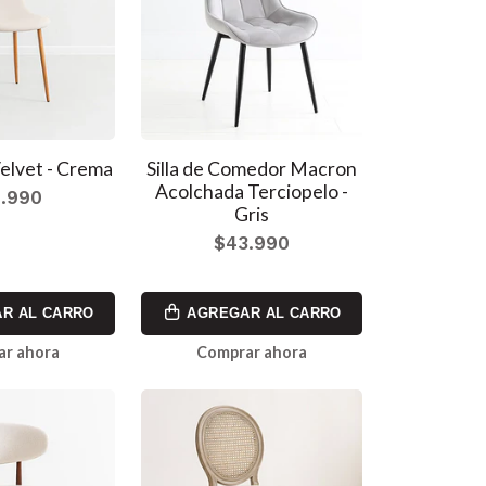
Velvet - Crema
Silla de Comedor Macron
Acolchada Terciopelo -
.990
Gris
$43.990
R AL CARRO
AGREGAR AL CARRO
ar ahora
Comprar ahora