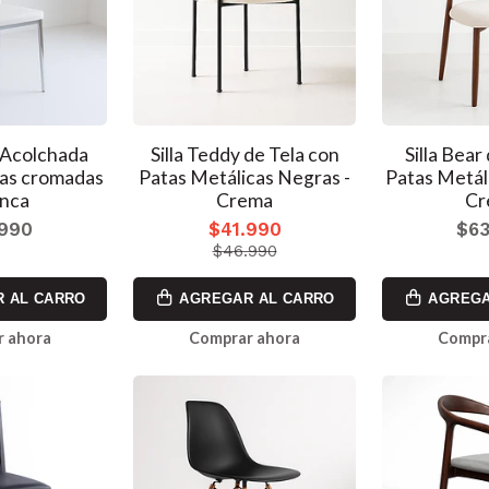
g Acolchada
Silla Teddy de Tela con
Silla Bear
tas cromadas
Patas Metálicas Negras -
Patas Metál
anca
Crema
Cr
.990
$41.990
$63
$46.990
 AL CARRO
AGREGAR AL CARRO
AGREGA
 ahora
Comprar ahora
Compr