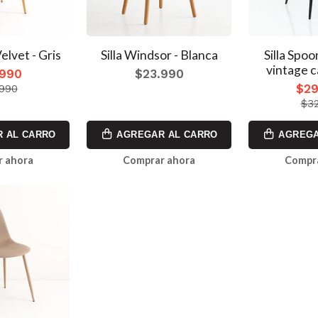
elvet - Gris
Silla Windsor - Blanca
Silla Spo
vintage c
.990
$23.990
$29
.990
$32
 AL CARRO
AGREGAR AL CARRO
AGREGA
 ahora
Comprar ahora
Compr