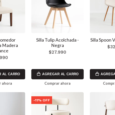
 Comedor
Silla Tulip Acolchada -
Silla Spoon 
a Madera
Negra
$32
ance
$27.990
.990
 AL CARRO
AGREGAR AL CARRO
AGREGA
 ahora
Comprar ahora
Compr
-11% OFF