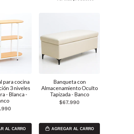
l para cocina
Banqueta con
Zapatero
ción 3 niveles
Almacenamiento Oculto
Confor
ra - Blanca -
Tapizada - Banco
$3
anco
$67.990
.990
R AL CARRO
AGREGAR AL CARRO
AGREG