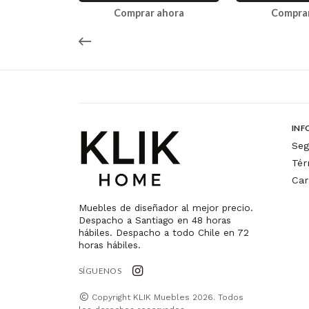
ahora
Comprar ahora
Comprar
INF
Seg
Tér
Car
Muebles de diseñador al mejor precio.
Despacho a Santiago en 48 horas
hábiles. Despacho a todo Chile en 72
horas hábiles.
SÍGUENOS
Copyright KLIK Muebles 2026. Todos