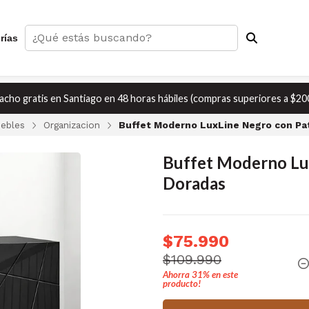
rías
cho gratis en Santiago en 48 horas hábiles (compras superiores a $20
ebles
Organizacion
Buffet Moderno LuxLine Negro con Pa
Buffet Moderno Lu
Doradas
$75.990
$109.990
Ahorra
31%
en este
producto!