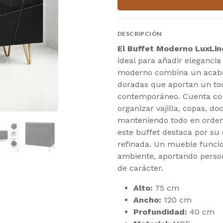
DESCRIPCIÓN
El Buffet Moderno LuxLi
ideal para añadir elegancia 
moderno combina un acaba
doradas que aportan un toq
contemporáneo. Cuenta co
organizar vajilla, copas, d
manteniendo todo en orden.
este buffet destaca por su 
refinada. Un mueble funcio
ambiente, aportando person
de carácter.
Alto:
75 cm
Ancho:
120 cm
Profundidad:
40 cm