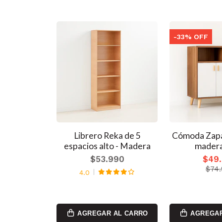
-33% OFF
Cajones de
Librero Reka de 5
Cómoda Zapa
a Liviana
espacios alto - Madera
mader
d
$53.990
$49
990
$74
4.0
990
AL CARRO
AGREGAR AL CARRO
AGREGAR