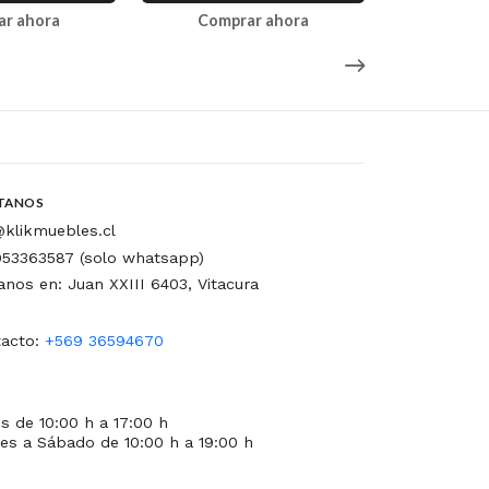
ar ahora
Comprar ahora
Comp
TANOS
klikmuebles.cl
53363587 (solo whatsapp)
tanos en: Juan XXIII 6403, Vitacura
acto:
+569 36594670
s de 10:00 h a 17:00 h
es a Sábado de 10:00 h a 19:00 h