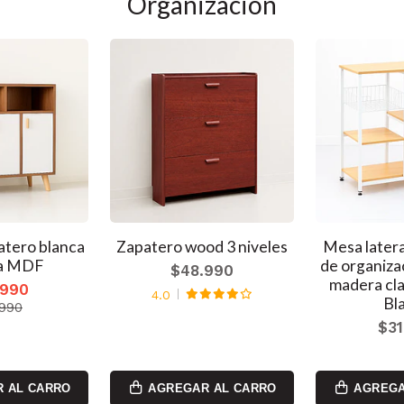
Organizacion
tero blanca
Zapatero wood 3 niveles
Mesa latera
a MDF
de organiza
$48.990
madera cla
.990
4.0
Bl
.990
$31
 AL CARRO
AGREGAR AL CARRO
AGREGA