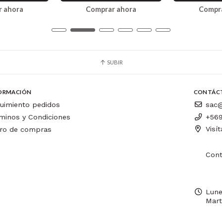
 ahora
Comprar ahora
Compr
SUBIR
ORMACIÓN
CONTÁC
uimiento pedidos
sac@
minos y Condiciones
+569
Visí
ro de compras
Cont
Lune
Mart