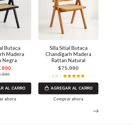
tial Butaca
Silla Sitial Butaca
Silla Br
rh Madera
Chandigarh Madera
Ratta
n Negra
Rattan Natural
$6
.990
$75.990
$7
.990
5.0
5.0
R AL CARRO
AGREGAR AL CARRO
AGREG
ar ahora
Comprar ahora
Comp