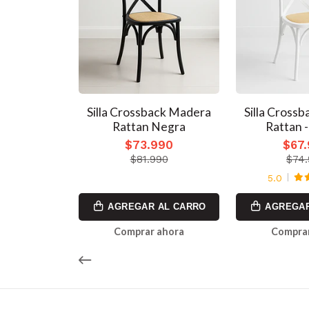
ack Madera
Silla Crossback Madera
Silla Cross
atural
Rattan Negra
Rattan -
990
$73.990
$67
990
$81.990
$74
5.0
AL CARRO
AGREGAR AL CARRO
AGREGAR
ahora
Comprar ahora
Comprar