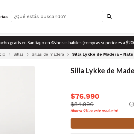
rías
cho gratis en Santiago en 48 horas hábiles (compras superiores a $20
icio
Sillas
Sillas de madera
Silla Lykke de Madera - Natu
Silla Lykke de Made
$76.990
$84.990
Ahorra
9%
en este producto!