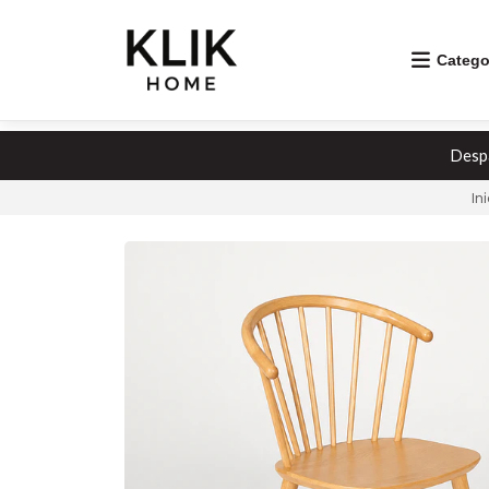
Catego
Despa
In