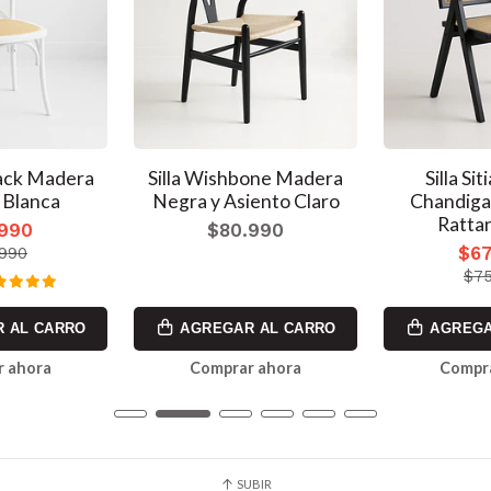
back Madera
Silla Wishbone Madera
Silla Si
 Blanca
Negra y Asiento Claro
Chandiga
Ratta
.990
$80.990
$67
.990
$75
 AL CARRO
AGREGAR AL CARRO
AGREGA
 ahora
Comprar ahora
Compr
SUBIR