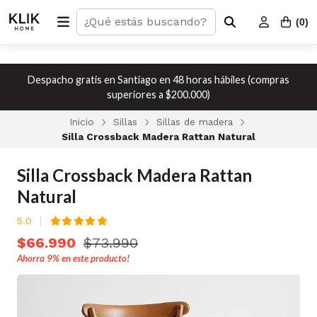
(
0
)
Despacho gratis en Santiago en 48 horas hábiles (compras
superiores a $200.000)
Inicio
Sillas
Sillas de madera
Silla Crossback Madera Rattan Natural
Silla Crossback Madera Rattan
Natural
5.0
$66.990
$73.990
Ahorra
9%
en este producto!