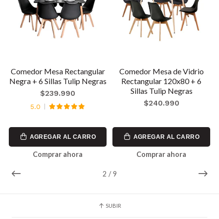
0
Comedor Mesa Rectangular
Comedor Mesa de Vidrio
Negra + 6 Sillas Tulip Negras
Rectangular 120x80 + 6
Sillas Tulip Negras
$239.990
$240.990
5.0
AGREGAR AL CARRO
AGREGAR AL CARRO
Comprar ahora
Comprar ahora
2
/
9
SUBIR