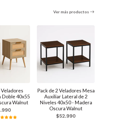
Ver más productos
 Veladores
Pack de 2 Veladores Mesa
Pack de 
 Doble 40x55
Auxiliar Lateral de 2
Amber 40
scura Walnut
Niveles 40x50 - Madera
$7
Oscura Walnut
.990
$52.990