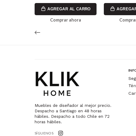
AL CARRO
AGREGAR AL CARRO
AGREGAR
ahora
Comprar ahora
Comprar
INF
Seg
Tér
Car
Muebles de diseñador al mejor precio.
Despacho a Santiago en 48 horas
hábiles. Despacho a todo Chile en 72
horas hábiles.
SÍGUENOS