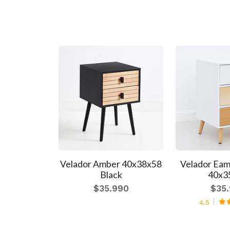
mes Mesh
Velador Amber 40x38x58
Velador Eam
 - Madera
Black
40x3
Walnut
$35.990
$35
990
4.5