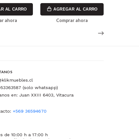
R AL CARRO
AGREGAR AL CARRO
AGREG
ar ahora
Comprar ahora
Comp
TANOS
klikmuebles.cl
53363587 (solo whatsapp)
tanos en: Juan XXIII 6403, Vitacura
acto:
+569 36594670
s de 10:00 h a 17:00 h