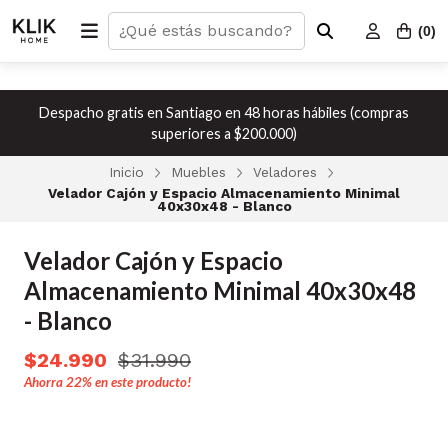
(
0
)
Despacho gratis en Santiago en 48 horas hábiles (compras
superiores a $200.000)
Inicio
Muebles
Veladores
Velador Cajón y Espacio Almacenamiento Minimal
40x30x48 - Blanco
Velador Cajón y Espacio
Almacenamiento Minimal 40x30x48
- Blanco
$24.990
$31.990
Ahorra
22%
en este producto!