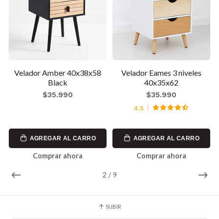
e
Velador Amber 40x38x58
Velador Eames 3 niveles
Black
40x35x62
$35.990
$35.990
4.5
AGREGAR AL CARRO
AGREGAR AL CARRO
Comprar ahora
Comprar ahora
2
/
9
SUBIR