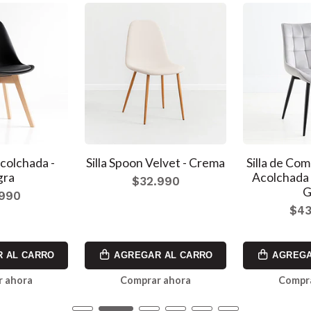
Acolchada -
Silla Spoon Velvet - Crema
Silla de Co
gra
Acolchada 
$32.990
G
.990
$43
 AL CARRO
AGREGAR AL CARRO
AGREGA
 ahora
Comprar ahora
Compr