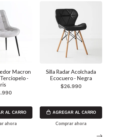
medor Macron
Silla Radar Acolchada
Silla Din
Terciopelo -
Ecocuero - Negra
Liana con 
ris
- 
$26.990
.990
$2
R AL CARRO
AGREGAR AL CARRO
AGREG
ar ahora
Comprar ahora
Comp