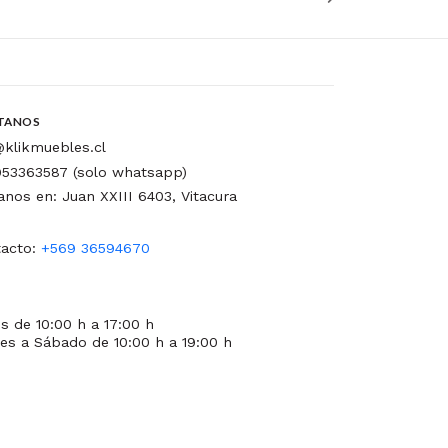
TANOS
klikmuebles.cl
53363587 (solo whatsapp)
tanos en: Juan XXIII 6403, Vitacura
acto:
+569 36594670
s de 10:00 h a 17:00 h
es a Sábado de 10:00 h a 19:00 h