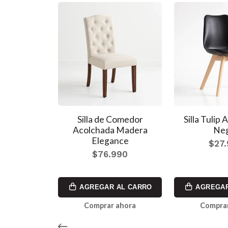
de Comedor o
Silla de Comedor
Silla Tulip 
o Sintético
Acolchada Madera
Ne
dustrial
Elegance
$27
990
$76.990
990
AL CARRO
AGREGAR AL CARRO
AGREGAR
ahora
Comprar ahora
Comprar