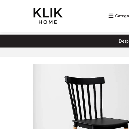
Catego
Despa