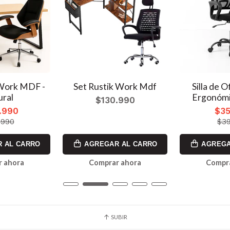
 Work MDF -
Set Rustik Work Mdf
Silla de 
ural
Ergonómi
$130.990
.990
$35
.990
$39
 AL CARRO
AGREGAR AL CARRO
AGREGA
 ahora
Comprar ahora
Compr
SUBIR