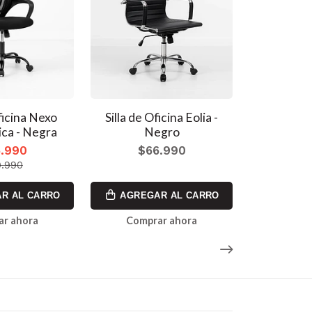
Oficina Nexo
Silla de Oficina Eolia -
Silla Tosca
ca - Negra
Negro
Ofici
.990
$66.990
$8
.990
$1
R AL CARRO
AGREGAR AL CARRO
AGREG
ar ahora
Comprar ahora
Comp