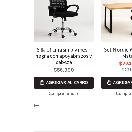
a mesh negra
Silla oficina simply mesh
Set Nordic
a con
negra con apoyabrazos y
Nat
 y cabeza
cabeza
$224
990
$56.990
$231
AL CARRO
AGREGAR AL CARRO
AGREGAR
ahora
Comprar ahora
Comprar