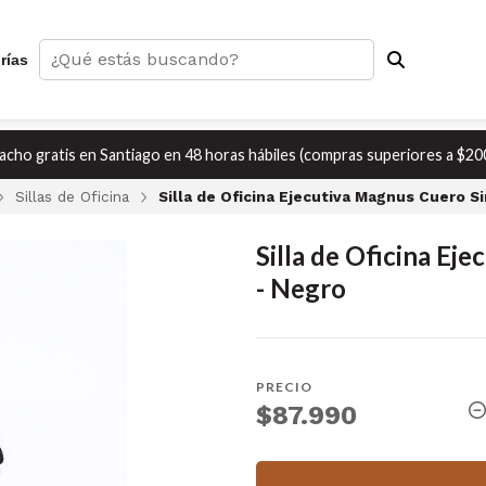
rías
cho gratis en Santiago en 48 horas hábiles (compras superiores a $20
Sillas de Oficina
Silla de Oficina Ejecutiva Magnus Cuero S
Silla de Oficina Ej
- Negro
PRECIO
$87.990