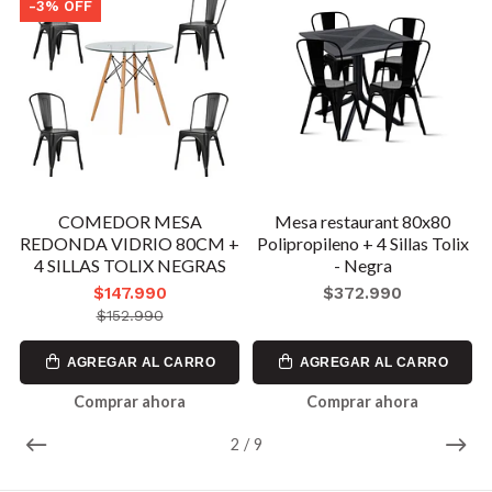
-3% OFF
m
COMEDOR MESA
Mesa restaurant 80x80
REDONDA VIDRIO 80CM +
Polipropileno + 4 Sillas Tolix
4 SILLAS TOLIX NEGRAS
- Negra
$147.990
$372.990
$152.990
AGREGAR AL CARRO
AGREGAR AL CARRO
Comprar ahora
Comprar ahora
2
/
9