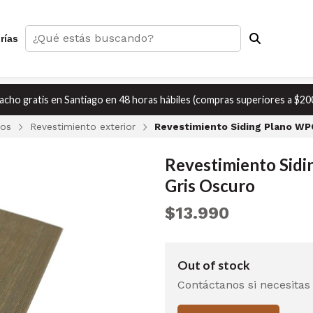
rías
cho gratis en Santiago en 48 horas hábiles (compras superiores a $20
sos
Revestimiento exterior
Revestimiento Siding Plano WPC
Revestimiento Sidi
Gris Oscuro
$13.990
Out of stock
Contáctanos si necesitas