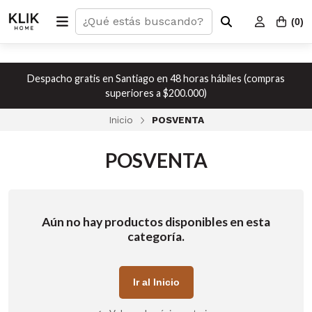
(
0
)
Despacho gratis en Santiago en 48 horas hábiles (compras
superiores a $200.000)
Inicio
POSVENTA
POSVENTA
Aún no hay productos disponibles en esta
categoría.
Ir al Inicio