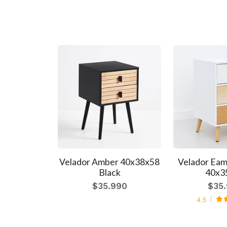
mes Mesh
Velador Amber 40x38x58
Velador Eam
 - Madera
Black
40x3
Walnut
$35.990
$35
990
4.5