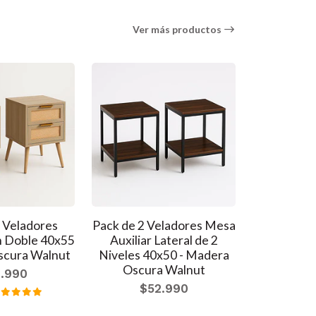
Ver más productos
 Veladores
Pack de 2 Veladores Mesa
Pack de 
 Doble 40x55
Auxiliar Lateral de 2
Amber 40
scura Walnut
Niveles 40x50 - Madera
$7
Oscura Walnut
.990
$52.990