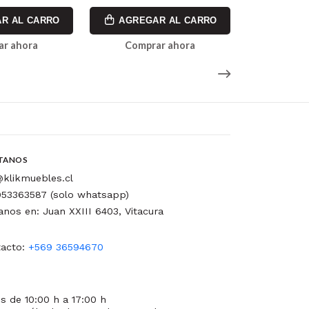
R AL CARRO
AGREGAR AL CARRO
AGREG
ar ahora
Comprar ahora
Comp
TANOS
klikmuebles.cl
53363587 (solo whatsapp)
tanos en: Juan XXIII 6403, Vitacura
acto:
+569 36594670
s de 10:00 h a 17:00 h