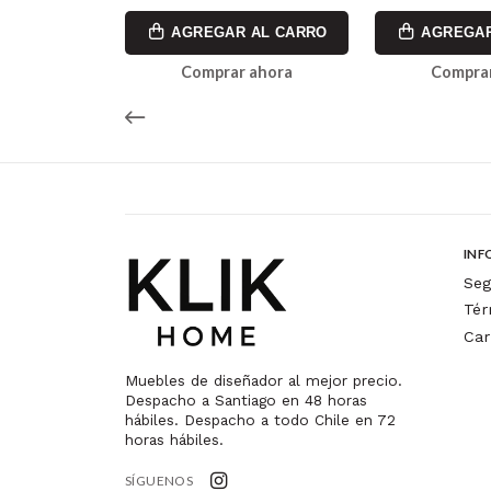
AL CARRO
AGREGAR AL CARRO
AGREGAR
ahora
Comprar ahora
Comprar
INF
Seg
Tér
Car
Muebles de diseñador al mejor precio.
Despacho a Santiago en 48 horas
hábiles. Despacho a todo Chile en 72
horas hábiles.
SÍGUENOS