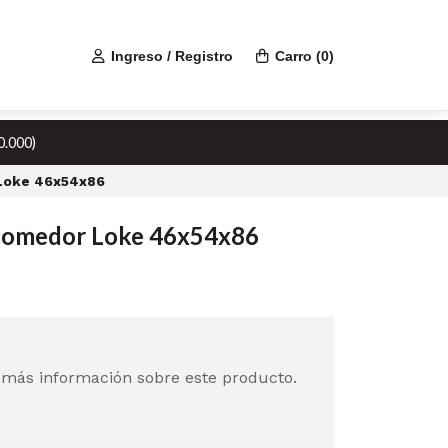
Ingreso / Registro
Carro
(
0
)
0.000)
 Loke 46x54x86
e comedor Loke 46x54x86
 más información sobre este producto.