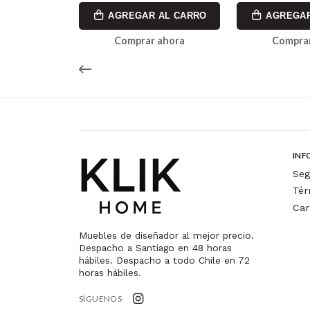
AL CARRO
AGREGAR AL CARRO
AGREGAR
ahora
Comprar ahora
Comprar
INF
Seg
Tér
Car
Muebles de diseñador al mejor precio.
Despacho a Santiago en 48 horas
hábiles. Despacho a todo Chile en 72
horas hábiles.
SÍGUENOS