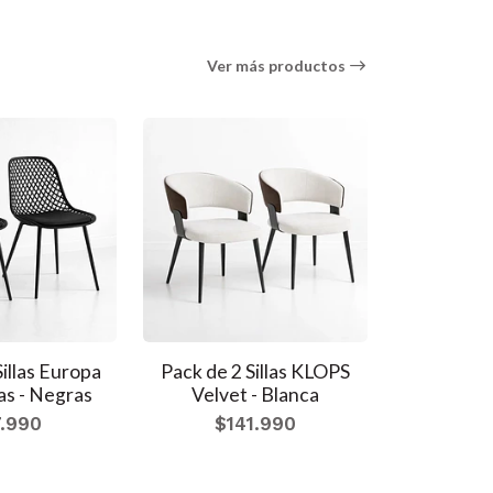
Ver más productos
Sillas Europa
Pack de 2 Sillas KLOPS
Pack de 2 
s - Negras
Velvet - Blanca
Hima Resp
B
.990
$141.990
$2