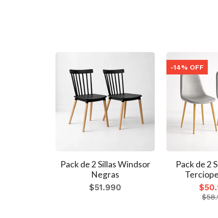
-14% OFF
las Windsor
Pack de 2 Sillas Windsor
Pack de 2 S
cas
Negras
Terciopel
990
$51.990
$50
$58