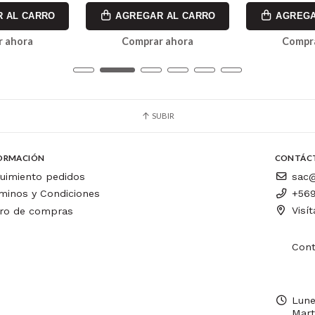
 AL CARRO
AGREGAR AL CARRO
AGREGA
 ahora
Comprar ahora
Compr
SUBIR
ORMACIÓN
CONTÁC
uimiento pedidos
sac@
minos y Condiciones
+569
Visí
ro de compras
Cont
Lune
Mart