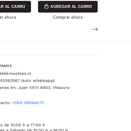
R AL CARRO
AGREGAR AL CARRO
AGREG
ar ahora
Comprar ahora
Comp
TANOS
klikmuebles.cl
53363587 (solo whatsapp)
tanos en: Juan XXIII 6403, Vitacura
acto:
+569 36594670
s de 10:00 h a 17:00 h
es a Sábado de 10:00 h a 19:00 h