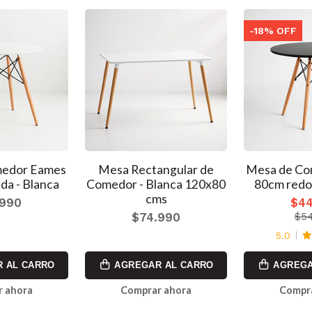
-18% OFF
medor Eames
Mesa Rectangular de
Mesa de Co
da - Blanca
Comedor - Blanca 120x80
80cm redo
cms
.990
$44
$74.990
$54
5.0
 AL CARRO
AGREGAR AL CARRO
AGREGA
 ahora
Comprar ahora
Compr