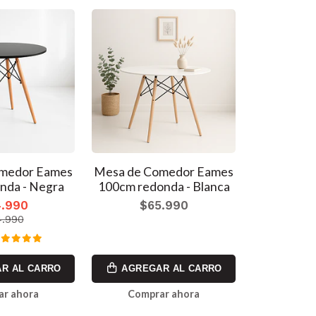
medor Eames
Mesa de Comedor Eames
Mesa C
nda - Negra
100cm redonda - Blanca
Comedor E
- 
.990
$65.990
$5
.990
R AL CARRO
AGREGAR AL CARRO
AGREG
ar ahora
Comprar ahora
Comp