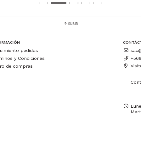
SUBIR
ORMACIÓN
CONTÁC
uimiento pedidos
sac@
minos y Condiciones
+569
Visí
ro de compras
Cont
Lune
Mart