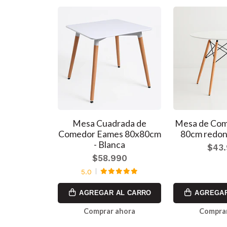
edor Eames
Mesa Cuadrada de
Mesa de Co
da - Negra
Comedor Eames 80x80cm
80cm redon
- Blanca
990
$43
$58.990
5.0
AL CARRO
AGREGAR AL CARRO
AGREGAR
ahora
Comprar ahora
Comprar