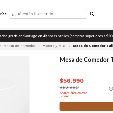
rías
cho gratis en Santiago en 48 horas hábiles (compras superiores a $20
Mesas de comedor
Madera y MDF
Mesa de Comedor Tuli
Mesa de Comedor T
$56.990
$62.990
Ahorra
10%
en este
producto!