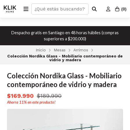
(
0
)
Despacho gratis en Santiago en 48 horas hábiles (compras
superiores a $200.000)
Inicio
Mesas
Arrimos
Colección Nordika Glass - Mobiliario contemporáneo de
vidrio y madera
Colección Nordika Glass - Mobiliario
contemporáneo de vidrio y madera
$169.990
$189.990
Ahorra
11%
en este producto!