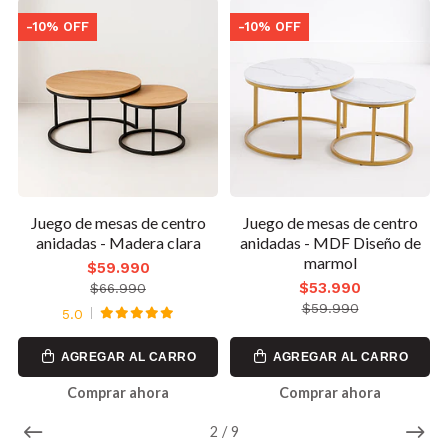
-10% OFF
-10% OFF
n
Juego de mesas de centro
Juego de mesas de centro
-
anidadas - Madera clara
anidadas - MDF Diseño de
marmol
$59.990
$53.990
$66.990
$59.990
5.0
AGREGAR AL CARRO
AGREGAR AL CARRO
Comprar ahora
Comprar ahora
2
/
9