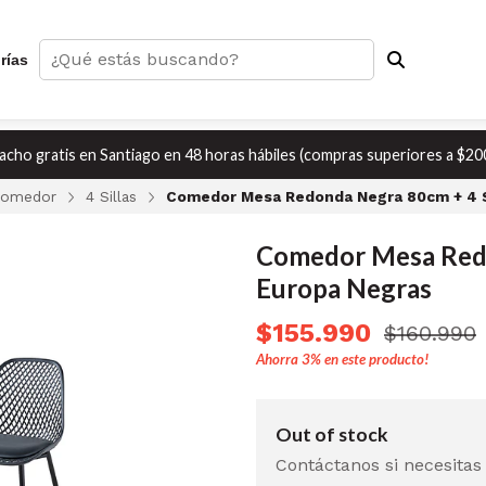
rías
cho gratis en Santiago en 48 horas hábiles (compras superiores a $20
comedor
4 Sillas
Comedor Mesa Redonda Negra 80cm + 4 S
Comedor Mesa Redo
Europa Negras
$155.990
$160.990
Ahorra
3%
en este producto!
Out of stock
Contáctanos si necesitas