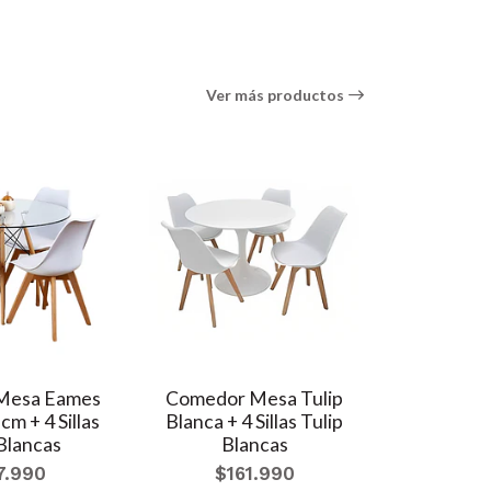
Ver más productos
Mesa Eames
Comedor Mesa Tulip
Comedor
cm + 4 Sillas
Blanca + 4 Sillas Tulip
Blanca - 
 Blancas
Blancas
Bl
7.990
$161.990
$1