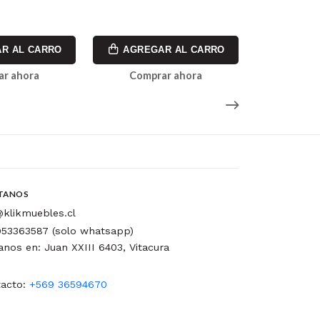
R AL CARRO
AGREGAR AL CARRO
AGREG
ar ahora
Comprar ahora
Comp
TANOS
klikmuebles.cl
53363587 (solo whatsapp)
tanos en: Juan XXIII 6403, Vitacura
acto:
+569 36594670