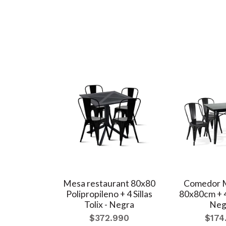
R MESA
Mesa restaurant 80x80
Comedor M
VIDRIO
Polipropileno + 4 Sillas
80x80cm + 4 
LLAS TOLIX
Tolix - Negra
Neg
AS
$372.990
$174