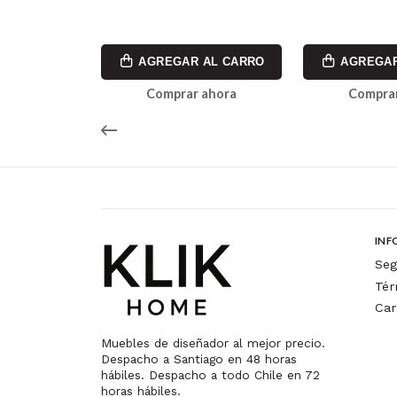
990
990
AL CARRO
AGREGAR AL CARRO
AGREGAR
ahora
Comprar ahora
Comprar
INF
Seg
Tér
Car
Muebles de diseñador al mejor precio.
Despacho a Santiago en 48 horas
hábiles. Despacho a todo Chile en 72
horas hábiles.