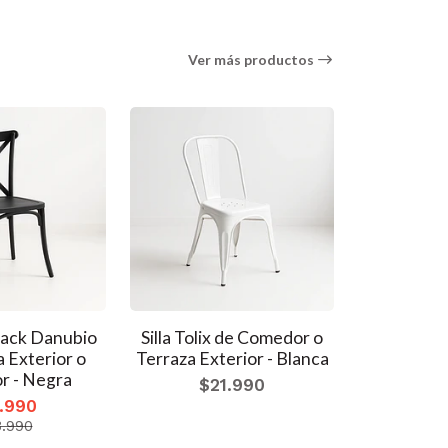
Ver más productos
back Danubio
Silla Tolix de Comedor o
Silla Toli
a Exterior o
Terraza Exterior - Blanca
Terraza 
 - Negra
asiento
$21.990
Oscura Wa
.990
$2
.990