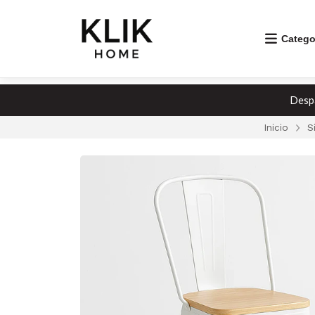
Catego
Despa
Inicio
S