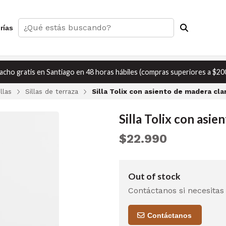
rías
cho gratis en Santiago en 48 horas hábiles (compras superiores a $20
illas
Sillas de terraza
Silla Tolix con asiento de madera cla
Silla Tolix con asie
$22.990
Out of stock
Contáctanos si necesitas
Contáctanos