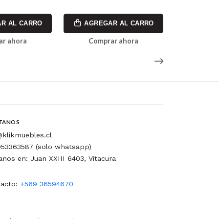
5.0
R AL CARRO
AGREGAR AL CARRO
AGREG
ar ahora
Comprar ahora
Comp
TANOS
klikmuebles.cl
53363587 (solo whatsapp)
tanos en: Juan XXIII 6403, Vitacura
acto:
+569 36594670