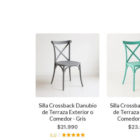
e Comedor o
Silla Crossback Danubio
Silla Cross
ior - Negra
de Terraza Exterior o
de Terraza 
Comedor - Gris
Comedor
990
$21.990
$23
990
5.0