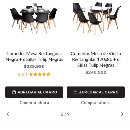
0
Comedor Mesa Rectangular
Comedor Mesa de Vidrio
Negra + 6 Sillas Tulip Negras
Rectangular 120x80 + 6
Sillas Tulip Negras
$239.990
$240.990
5.0
AGREGAR AL CARRO
AGREGAR AL CARRO
Comprar ahora
Comprar ahora
2
/
9