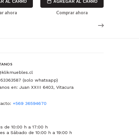
R AL CARRO
AGREGAR AL CARRO
AGREG
ar ahora
Comprar ahora
Comp
TANOS
klikmuebles.cl
53363587 (solo whatsapp)
tanos en: Juan XXIII 6403, Vitacura
acto:
+569 36594670
s de 10:00 h a 17:00 h
es a Sábado de 10:00 h a 19:00 h