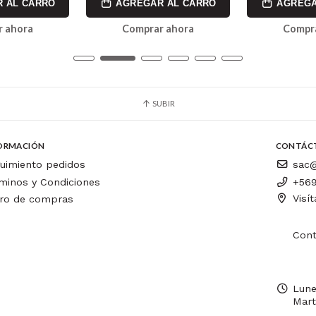
 AL CARRO
AGREGAR AL CARRO
AGREGA
 ahora
Comprar ahora
Compr
SUBIR
ORMACIÓN
CONTÁC
uimiento pedidos
sac@
minos y Condiciones
+569
Visí
ro de compras
Cont
Lune
Mart