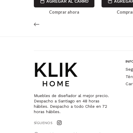
AL CARRO
AGREGAR AL CARRO
AGREGAR
ahora
Comprar ahora
Comprar
INF
Seg
Tér
Car
Muebles de diseñador al mejor precio.
Despacho a Santiago en 48 horas
hábiles. Despacho a todo Chile en 72
horas hábiles.
SÍGUENOS