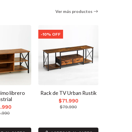
Ver más productos
-10% OFF
-28% OFF
rimo librero
Rack de TV Urban Rustik
Rack de TV 
strial
$71.990
$5
.990
$79.990
$7
.990