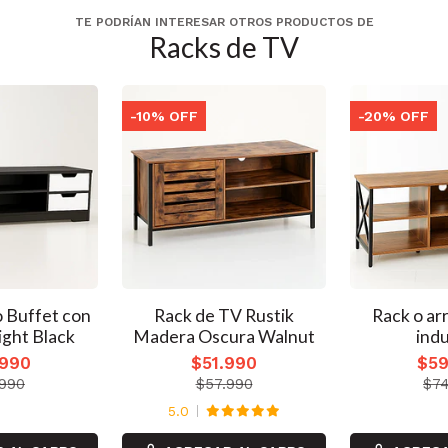
TE PODRÍAN INTERESAR OTROS PRODUCTOS DE
Racks de TV
-10% OFF
-20% OFF
o Buffet con
Rack de TV Rustik
Rack o ar
ight Black
Madera Oscura Walnut
indu
.990
$51.990
$59
.990
$57.990
$74
5.0