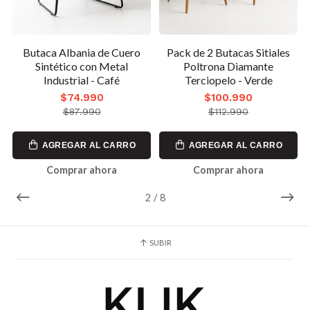
Butaca Albania de Cuero
Pack de 2 Butacas Sitiales
é
Sintético con Metal
Poltrona Diamante
Industrial - Café
Terciopelo - Verde
$74.990
$100.990
$87.990
$112.990
AGREGAR AL CARRO
AGREGAR AL CARRO
Comprar ahora
Comprar ahora
2
/
8
SUBIR