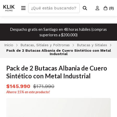
(
0
)
Despacho gratis en Santiago en 48 horas hábiles (compras
superiores a $200.000)
Inicio
Butacas, Sitiales y Poltronas
Butacas y Sitiales
Pack de 2 Butacas Albania de Cuero Sintético con Metal
Industrial
Pack de 2 Butacas Albania de Cuero
Sintético con Metal Industrial
$145.990
$171.990
Ahorra
15%
en este producto!