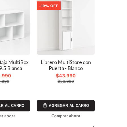
-19% OFF
-19% OFF
Baja MultiBox
Librero MultiStore con
Estante
.5 Blanca
Puerta - Blanco
ZigZag d
80x23.5x1
.990
$43.990
$4
.990
$53.990
$5
R AL CARRO
AGREGAR AL CARRO
AGREG
ar ahora
Comprar ahora
Comp