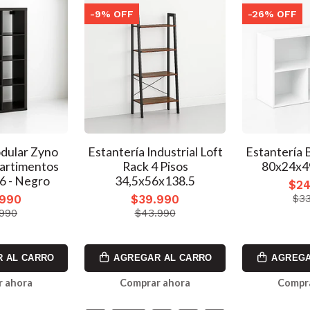
-9% OFF
-26% OFF
dular Zyno
Estantería Industrial Loft
Estantería 
artimentos
Rack 4 Pisos
80x24x49
6 - Negro
34,5x56x138.5
$24
.990
$39.990
$33
.990
$43.990
 AL CARRO
AGREGAR AL CARRO
AGREGA
 ahora
Comprar ahora
Compr