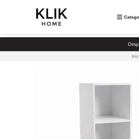
Catego
Despa
Inic