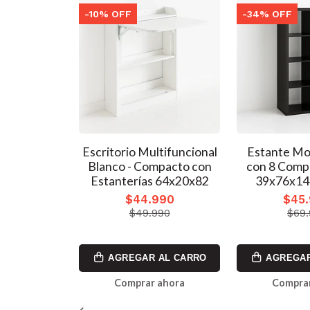
-10% OFF
-34% OFF
ka de 5
Escritorio Multifuncional
Estante Mo
o - Madera
Blanco - Compacto con
con 8 Comp
Estanterías 64x20x82
39x76x14
990
$44.990
$45
$49.990
$69
AL CARRO
AGREGAR AL CARRO
AGREGAR
ahora
Comprar ahora
Comprar