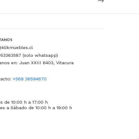
TANOS
klikmuebles.cl
53363587 (solo whatsapp)
tanos en: Juan XXIII 6403, Vitacura
acto:
+569 36594670
s de 10:00 h a 17:00 h
es a Sábado de 10:00 h a 19:00 h