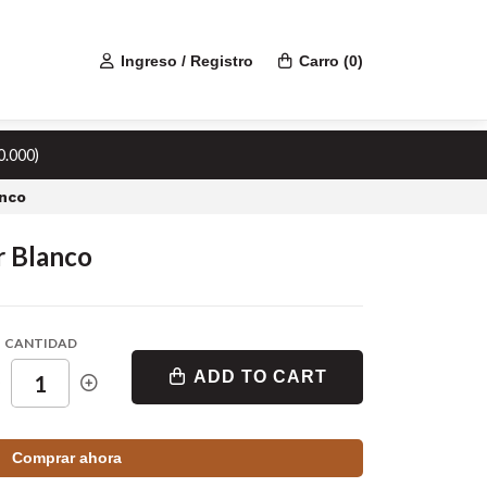
Ingreso / Registro
Carro
(
0
)
0.000)
anco
r Blanco
CANTIDAD
ADD TO CART
Comprar ahora