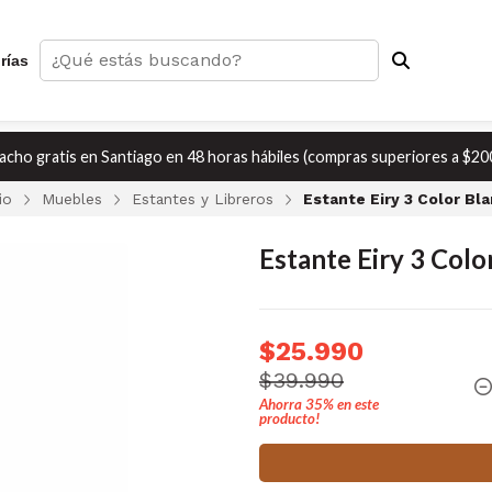
rías
cho gratis en Santiago en 48 horas hábiles (compras superiores a $20
io
Muebles
Estantes y Libreros
Estante Eiry 3 Color Bl
Estante Eiry 3 Colo
$25.990
$39.990
Ahorra
35%
en este
producto!