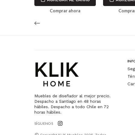
ahora
Comprar ahora
Comprar
INF
Seg
Tér
Car
Muebles de diseñador al mejor precio.
Despacho a Santiago en 48 horas
hábiles. Despacho a todo Chile en 72
horas hábiles.
SÍGUENOS
Copyright KLIK Muebles 2026. Todos