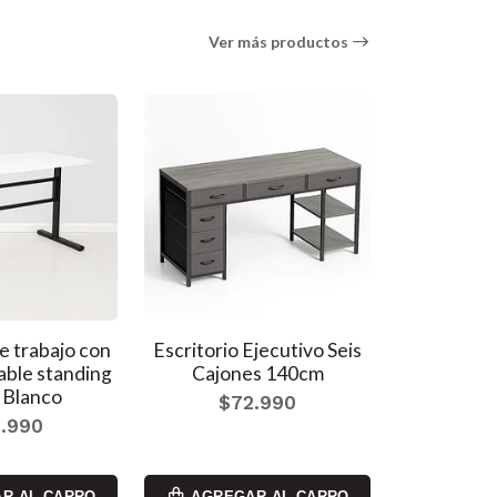
Ver más productos
de trabajo con
Escritorio Ejecutivo Seis
Escritor
lable standing
Cajones 140cm
Game
- Blanco
$72.990
$5
.990
5.0
R AL CARRO
AGREGAR AL CARRO
AGREG