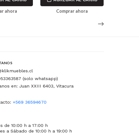
ar ahora
Comprar ahora
Comp
TANOS
klikmuebles.cl
53363587 (solo whatsapp)
tanos en: Juan XXIII 6403, Vitacura
acto:
+569 36594670
s de 10:00 h a 17:00 h
es a Sábado de 10:00 h a 19:00 h