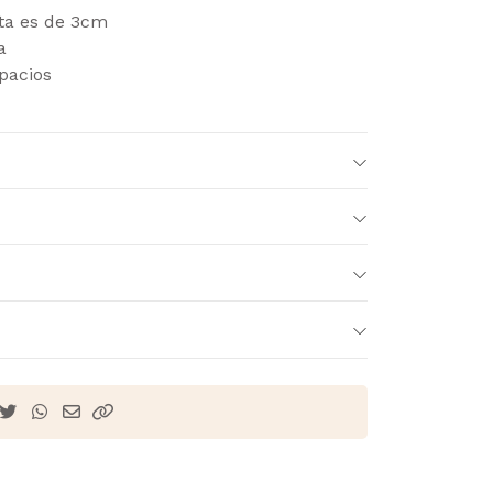
rta es de 3cm
na
pacios