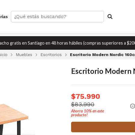
rías
cho gratis en Santiago en 48 horas hábiles (compras superiores a $20
nicio
Muebles
Escritorios
Escritorio Modern Nordic 160
Escritorio Modern
$75.990
$83.990
Ahorra
10%
en este
producto!