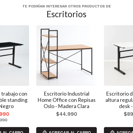
TE PODRÍAN INTERESAR OTROS PRODUCTOS DE
Escritorios
 trabajo con
Escritorio Industrial
Escritorio 
ble standing
Home Office con Repisas
altura regu
 Negro
Oslo - Madera Clara
desk 
.990
$44.990
$89
.990
 AL CARRO
AGREGAR AL CARRO
AGREGA