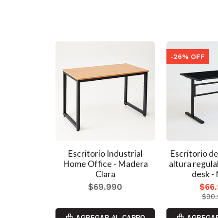
-26% OFF
o ajustable
Escritorio Industrial
Escritorio de
ador roble
Home Office - Madera
altura regula
Clara
desk -
990
$69.990
$66
$90
AL CARRO
AGREGAR AL CARRO
AGREGAR