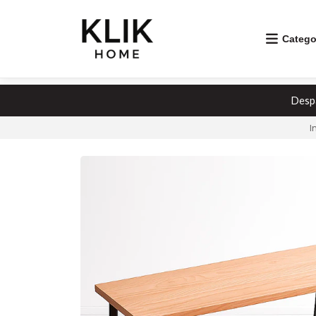
Catego
Despa
I