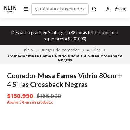
(
0
)
Despacho gratis en Santiago en 48 horas hábiles (compras
superiores a $200.000)
Inicio
Juegos de comedor
4 Sillas
Comedor Mesa Eames Vidrio 80cm + 4 Sillas Crossback
Negras
Comedor Mesa Eames Vidrio 80cm +
4 Sillas Crossback Negras
$150.990
$155.990
Ahorra
3%
en este producto!