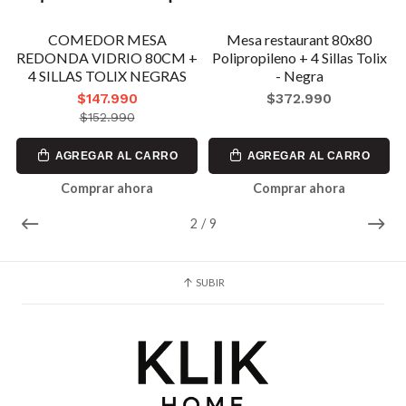
m
COMEDOR MESA
Mesa restaurant 80x80
REDONDA VIDRIO 80CM +
Polipropileno + 4 Sillas Tolix
4 SILLAS TOLIX NEGRAS
- Negra
$147.990
$372.990
$152.990
AGREGAR AL CARRO
AGREGAR AL CARRO
Comprar ahora
Comprar ahora
2
/
9
SUBIR