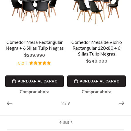
0
Comedor Mesa Rectangular
Comedor Mesa de Vidrio
Negra + 6 Sillas Tulip Negras
Rectangular 120x80 + 6
Sillas Tulip Negras
$239.990
$240.990
5.0
AGREGAR AL CARRO
AGREGAR AL CARRO
Comprar ahora
Comprar ahora
2
/
9
SUBIR